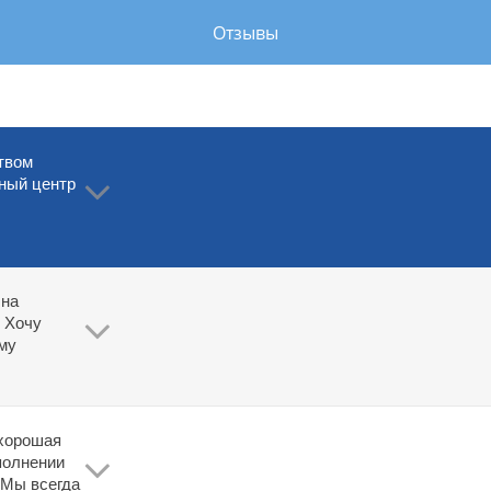
Отзывы
твом 
ный центр 
ОТЗЫВЫ
на 
 Хочу 
му 
хорошая 
полнении 
 Мы всегда 