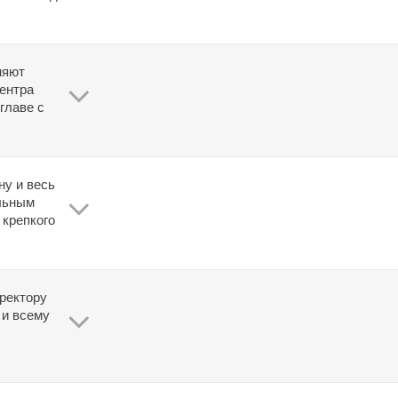
няют 
ентра 
главе с 
у и весь 
льным 
крепкого 
ректору 
и всему 